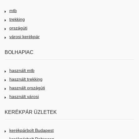
mtb
trekking
országúti
városi kerékpár
BOLHAPIAC
használt mtb
használt trekking
használt országúti
használt városi
KERÉKPÁR ÜZLETEK
kerékpárbolt Budapest