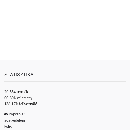
STATISZTIKA
29.554
termék
60.806
vélemény
138.170
felhasználó
kapcsolat
adatvédelem
kéfix