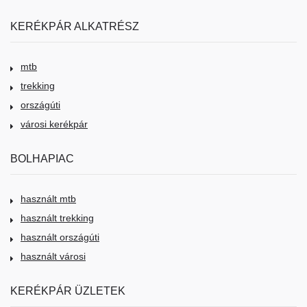
KERÉKPÁR ALKATRÉSZ
mtb
trekking
országúti
városi kerékpár
BOLHAPIAC
használt mtb
használt trekking
használt országúti
használt városi
KERÉKPÁR ÜZLETEK