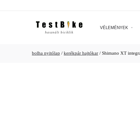
VÉLEMÉNYEK
használt biciklik
bolha nyitólap
/
kerékpár hajtókar
/
Shimano XT integr