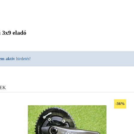
 3x9 eladó
em aktív
hirdetés!
EK
-36%