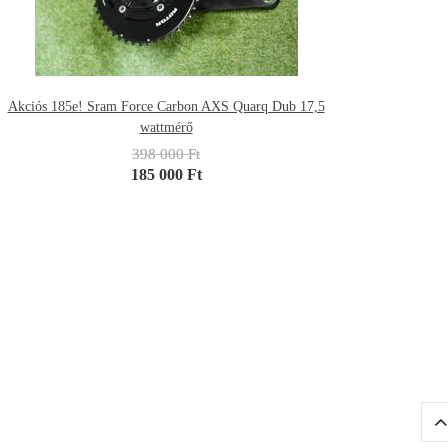
Akciós 185e! Sram Force Carbon AXS Quarq Dub 17,5
wattmérő
398 000 Ft
185 000 Ft