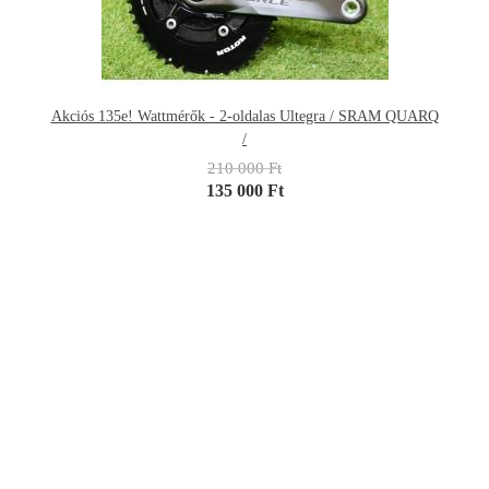
Akciós 135e! Wattmérők - 2-oldalas Ultegra / SRAM QUARQ
/
210 000 Ft
135 000 Ft