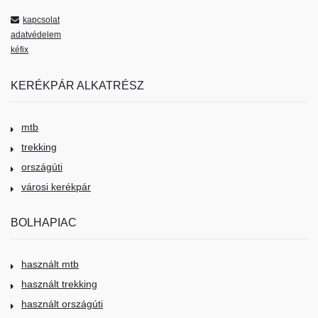
kapcsolat
adatvédelem
kéfix
KERÉKPÁR ALKATRÉSZ
mtb
trekking
országúti
városi kerékpár
BOLHAPIAC
használt mtb
használt trekking
használt országúti