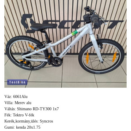
Váz: 6061Alu
Villa: Merev alu
Váltás: Shimano RD-TY300 1x7
Fék: Tektro V-fék
Kerék,kormány,ülés: Syncros
Gumi: kenda 20x1.75