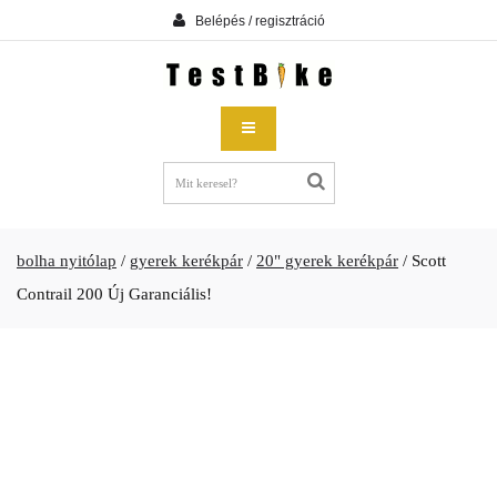
Belépés / regisztráció
bolha nyitólap
/
gyerek kerékpár
/
20" gyerek kerékpár
/
Scott
Contrail 200 Új Garanciális!