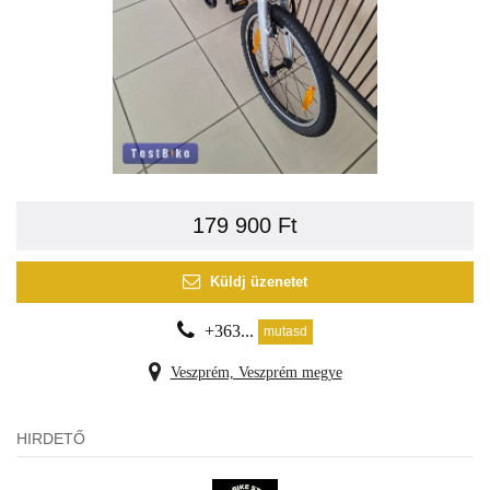
179 900 Ft
Küldj üzenetet
+363...
mutasd
Veszprém, Veszprém megye
HIRDETŐ