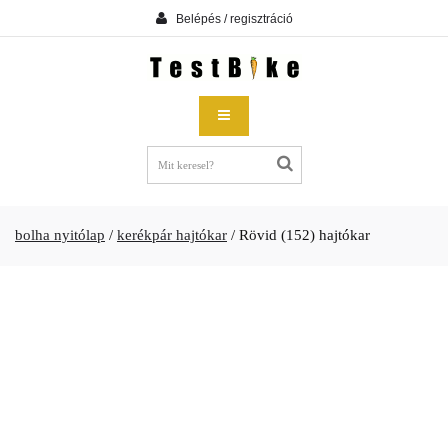
Belépés / regisztráció
bolha nyitólap
/
kerékpár hajtókar
/
Rövid (152) hajtókar