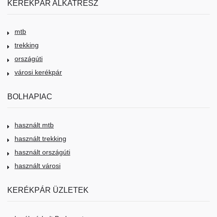
KERÉKPÁR ALKATRÉSZ
mtb
trekking
országúti
városi kerékpár
BOLHAPIAC
használt mtb
használt trekking
használt országúti
használt városi
KERÉKPÁR ÜZLETEK