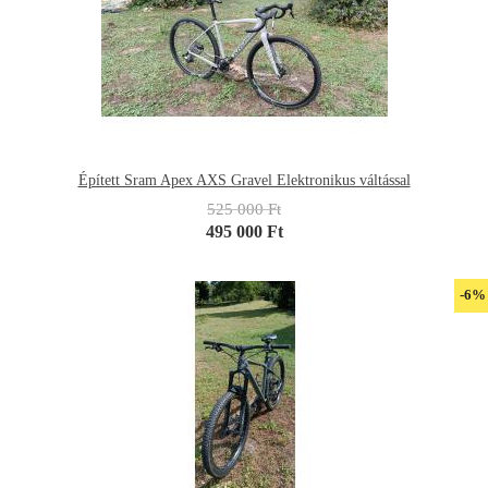
Épített Sram Apex AXS Gravel Elektronikus váltással
525 000 Ft
495 000 Ft
-6%