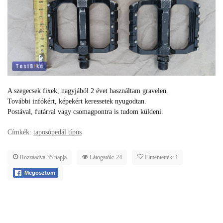
A szegecsek fixek, nagyjából 2 évet használtam gravelen.
További infókért, képekért keressetek nyugodtan.
Postával, futárral vagy csomagpontra is tudom küldeni.
Címkék:
taposópedál típus
Hozzáadva 35 napja
Látogatók: 24
Elmentették: 1
Megosztom