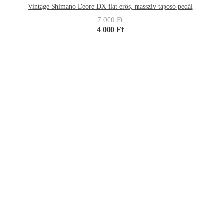
Vintage Shimano Deore DX flat erős, masszív taposó pedál
7 000 Ft
4 000 Ft