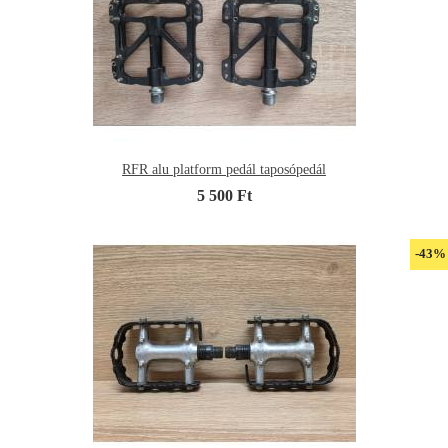
RFR alu platform pedál taposópedál
5 500 Ft
-43%