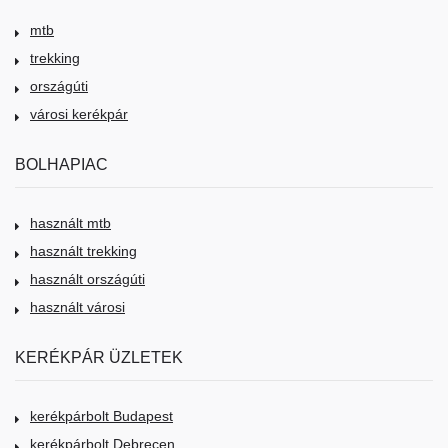
mtb
trekking
országúti
városi kerékpár
BOLHAPIAC
használt mtb
használt trekking
használt országúti
használt városi
KERÉKPÁR ÜZLETEK
kerékpárbolt Budapest
kerékpárbolt Debrecen