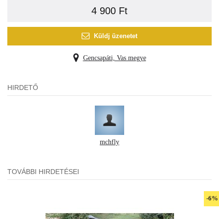
4 900 Ft
Küldj üzenetet
Gencsapáti, Vas megye
HIRDETŐ
mchfly
TOVÁBBI HIRDETÉSEI
-6%