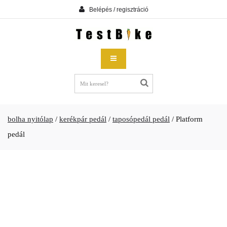
Belépés / regisztráció
bolha nyitólap
/
kerékpár pedál
/
taposópedál pedál
/
Platform
pedál