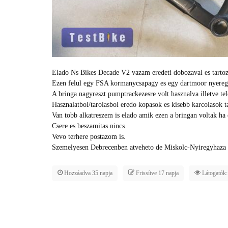
Elado Ns Bikes Decade V2 vazam eredeti dobozaval es tartoze
Ezen felul egy FSA kormanycsapagy es egy dartmoor nyeregcso
A bringa nagyreszt pumptrackezesre volt hasznalva illetve t
Hasznalatbol/tarolasbol eredo kopasok es kisebb karcolasok ta
Van tobb alkatreszem is elado amik ezen a bringan voltak ha 
Csere es beszamitas nincs.
Vevo terhere postazom is.
Szemelyesen Debrecenben atveheto de Miskolc-Nyiregyhaza von
Hozzáadva 35 napja
Frissítve 17 napja
Látogatók: