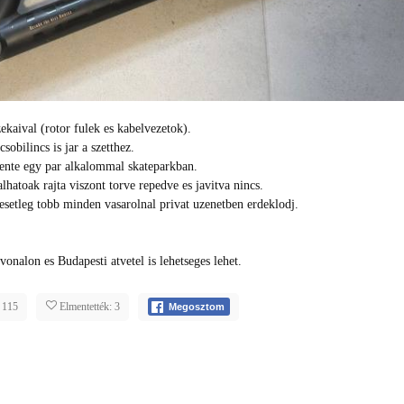
kaival (rotor fulek es kabelvezetok).
bilincs is jar a szetthez.
elente egy par alkalommal skateparkban.
lhatoak rajta viszont torve repedve es javitva nincs.
esetleg tobb minden vasarolnal privat uzenetben erdeklodj.
alon es Budapesti atvetel is lehetseges lehet.
 115
Elmentették: 3
Megosztom