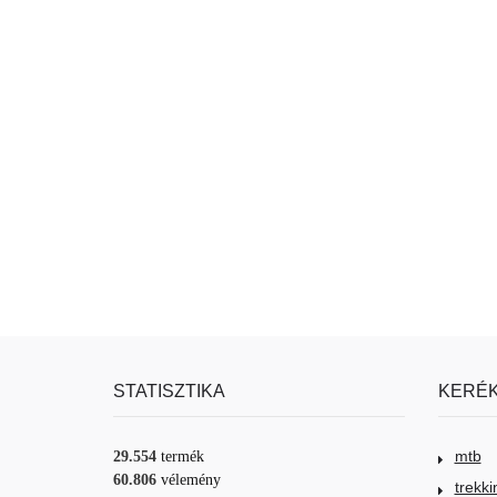
STATISZTIKA
KERÉK
mtb
29.554
termék
60.806
vélemény
trekki