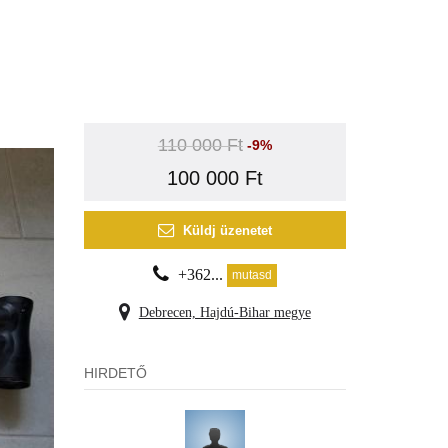
110 000 Ft
-9%
100 000 Ft
Küldj üzenetet
+362...
mutasd
Debrecen, Hajdú-Bihar megye
HIRDETŐ