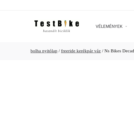
VÉLEMÉNYEK
használt biciklik
bolha nyitólap
/
freeride kerékpár váz
/
Ns Bikes Deca