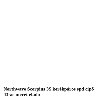
Northwave Scorpius 3S kerékpáros spd cipő
43-as méret eladó