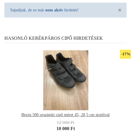
Sajnáljuk, de ez már
nem aktív
hirdetés!
HASONLÓ KERÉKPÁROS CIPŐ HIRDETÉSEK
-17%
Btwin 500 országúti cipő méret 45, 28,5 cm stoplival
12 000 Ft
10 000 Ft