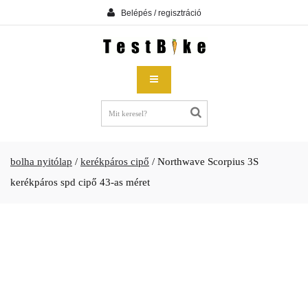
Belépés / regisztráció
bolha nyitólap
/
kerékpáros cipő
/
Northwave Scorpius 3S
kerékpáros spd cipő 43-as méret