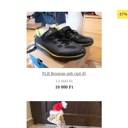
-17%
FLR Rexstone mtb cipő 45
12 000 Ft
10 000 Ft