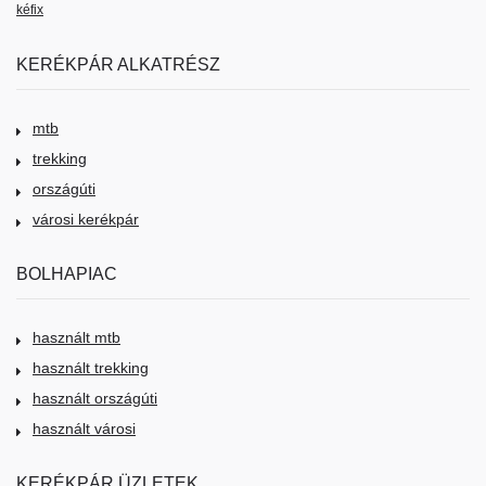
kéfix
KERÉKPÁR ALKATRÉSZ
mtb
trekking
országúti
városi kerékpár
BOLHAPIAC
használt mtb
használt trekking
használt országúti
használt városi
KERÉKPÁR ÜZLETEK