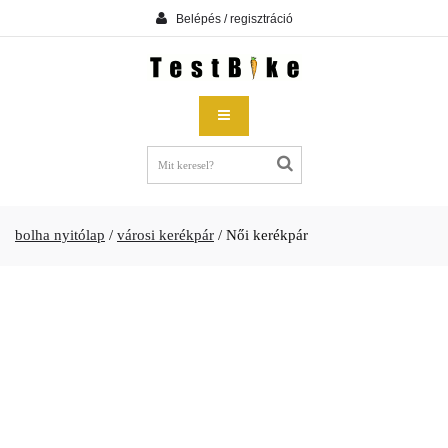
Belépés / regisztráció
bolha nyitólap
/
városi kerékpár
/
Női kerékpár