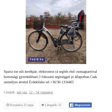
Sparta ion női kerékpár, elektromos rá segítés első csomagtartóval
biztonsági gyereküléssel,3 fokozatú segitséggel jó állapotban.Csak
személyes átvétel.Érdeklödni tel:+36/30-1334465
Címkék:
női váz
,
52 - 54 vázméret
Hozzáadva 32 napja
Látogatók: 32
Megosztom