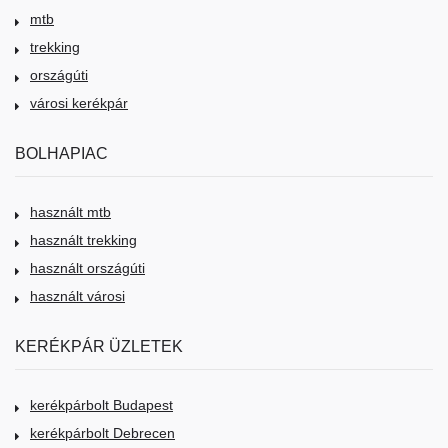
mtb
trekking
országúti
városi kerékpár
BOLHAPIAC
használt mtb
használt trekking
használt országúti
használt városi
KERÉKPÁR ÜZLETEK
kerékpárbolt Budapest
kerékpárbolt Debrecen