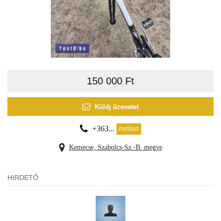
150 000 Ft
Küldj üzenetet
+363...
mutasd
Kemecse, Szabolcs-Sz.-B. megye
HIRDETŐ