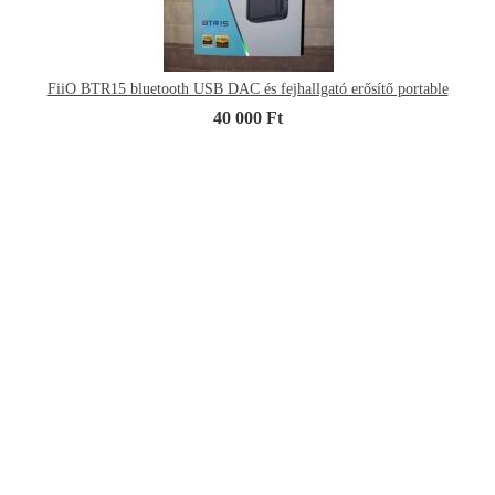
FiiO BTR15 bluetooth USB DAC és fejhallgató erősítő portable
40 000 Ft