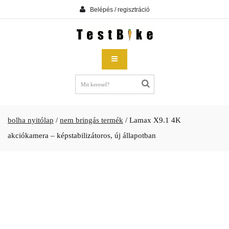
Belépés / regisztráció
bolha nyitólap
/
nem bringás termék
/
Lamax X9.1 4K
akciókamera – képstabilizátoros, új állapotban