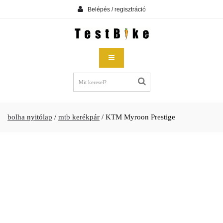
Belépés / regisztráció
bolha nyitólap
/
mtb kerékpár
/
KTM Myroon Prestige