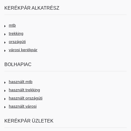
KERÉKPÁR ALKATRÉSZ
mtb
trekking
országúti
városi kerékpár
BOLHAPIAC
használt mtb
használt trekking
használt országúti
használt városi
KERÉKPÁR ÜZLETEK