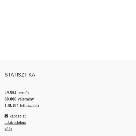
STATISZTIKA
29.554
termék
60.806
vélemény
138.184
felhasználó
kapcsolat
adatvédelem
kéfix