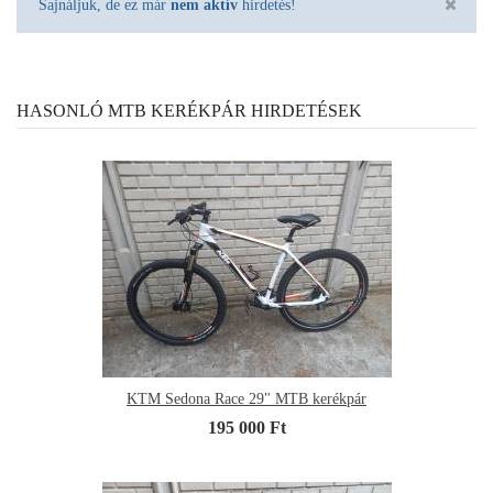
Sajnáljuk, de ez már
nem aktív
hirdetés!
HASONLÓ MTB KERÉKPÁR HIRDETÉSEK
KTM Sedona Race 29" MTB kerékpár
195 000 Ft