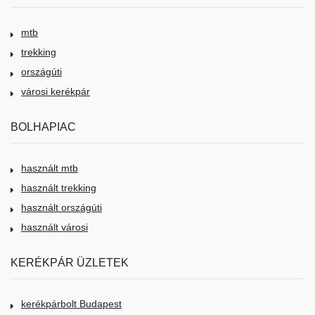
mtb
trekking
országúti
városi kerékpár
BOLHAPIAC
használt mtb
használt trekking
használt országúti
használt városi
KERÉKPÁR ÜZLETEK
kerékpárbolt Budapest