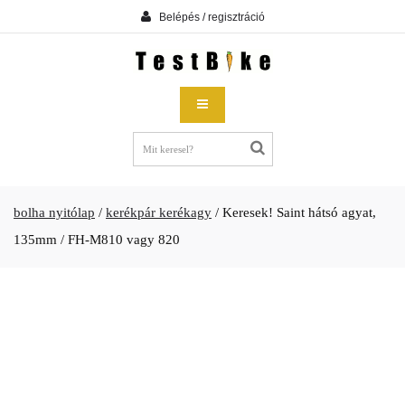
Belépés / regisztráció
bolha nyitólap
/
kerékpár kerékagy
/
Keresek! Saint hátsó agyat,
135mm / FH-M810 vagy 820