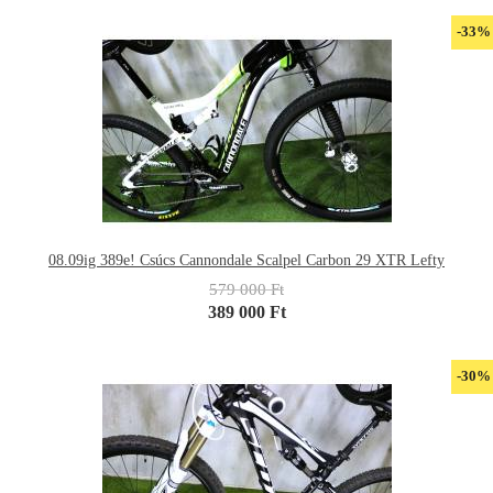
-33%
08.09ig 389e! Csúcs Cannondale Scalpel Carbon 29 XTR Lefty
579 000 Ft
389 000 Ft
-30%