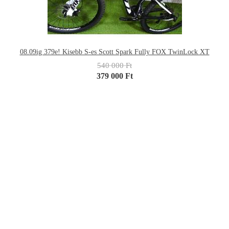
08.09ig 379e! Kisebb S-es Scott Spark Fully FOX TwinLock XT
540 000 Ft
379 000 Ft