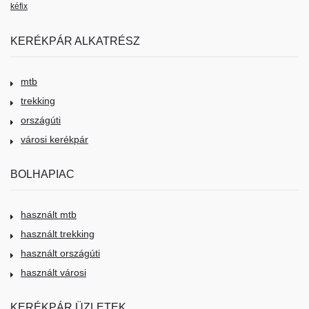
kéfix
KERÉKPÁR ALKATRÉSZ
mtb
trekking
országúti
városi kerékpár
BOLHAPIAC
használt mtb
használt trekking
használt országúti
használt városi
KERÉKPÁR ÜZLETEK