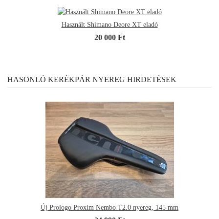
Használt Shimano Deore XT eladó
20 000 Ft
HASONLÓ KERÉKPÁR NYEREG HIRDETÉSEK
Új Prologo Proxim Nembo T2.0 nyereg, 145 mm