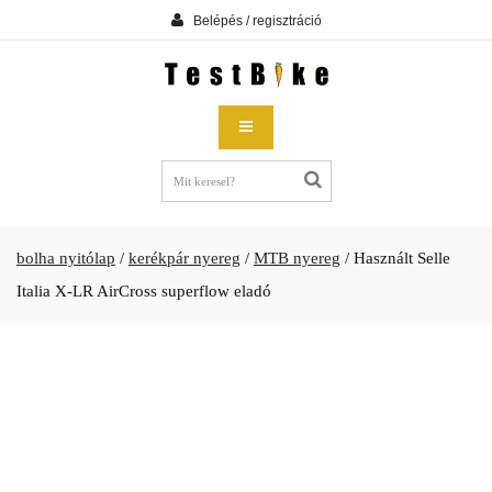
Belépés / regisztráció
bolha nyitólap
/
kerékpár nyereg
/
MTB nyereg
/
Használt Selle
Italia X-LR AirCross superflow eladó