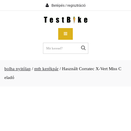
Belépés / regisztráció
bolha nyitólap
/
mtb kerékpár
/
Használt Corratec X-Vert Miss C
eladó