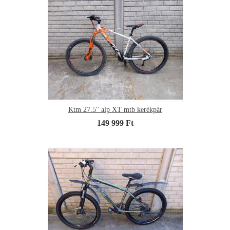
Ktm 27.5" alp XT mtb kerékpár
149 999 Ft