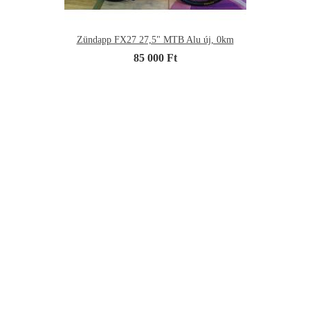
Zündapp FX27 27,5" MTB Alu új, 0km
85 000 Ft