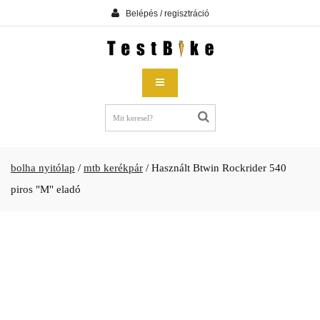
Belépés / regisztráció
bolha nyitólap
/
mtb kerékpár
/
Használt Btwin Rockrider 540
piros "M" eladó