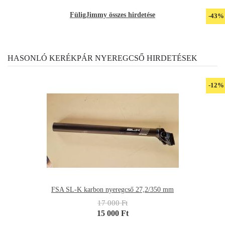
FüligJimmy összes hirdetése
-43%
HASONLÓ KERÉKPÁR NYEREGCSŐ HIRDETÉSEK
-12%
FSA SL-K karbon nyeregcső 27,2/350 mm
17 000 Ft
15 000 Ft