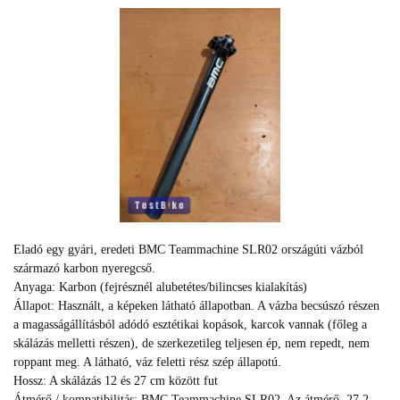
Eladó egy gyári, eredeti BMC Teammachine SLR02 országúti vázból
származó karbon nyeregcső.
Anyaga: Karbon (fejrésznél alubetétes/bilincses kialakítás)
Állapot: Használt, a képeken látható állapotban. A vázba becsúszó részen
a magasságállításból adódó esztétikai kopások, karcok vannak (főleg a
skálázás melletti részen), de szerkezetileg teljesen ép, nem repedt, nem
roppant meg. A látható, váz feletti rész szép állapotú.
Hossz: A skálázás 12 és 27 cm között fut
Átmérő / kompatibilitás: BMC Teammachine SLR02. Az átmérő, 27.2