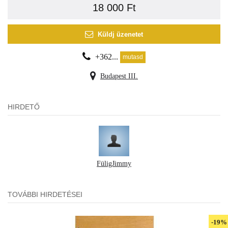
18 000 Ft
Küldj üzenetet
+362...
mutasd
Budapest III.
HIRDETŐ
FüligJimmy
TOVÁBBI HIRDETÉSEI
-19%