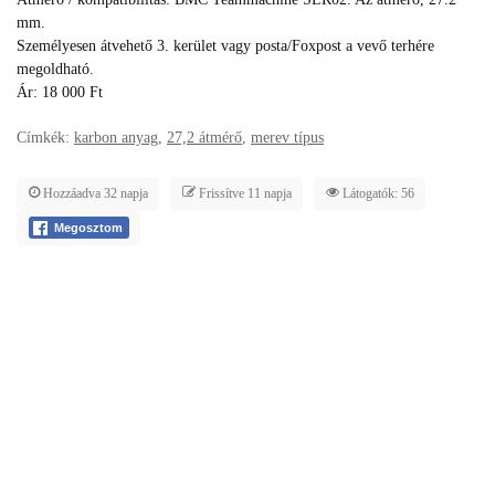
mm.
Személyesen átvehető 3. kerület vagy posta/Foxpost a vevő terhére
megoldható.
Ár: 18 000 Ft
Címkék:
karbon anyag
,
27,2 átmérő
,
merev típus
Hozzáadva 32 napja
Frissítve 11 napja
Látogatók: 56
Megosztom