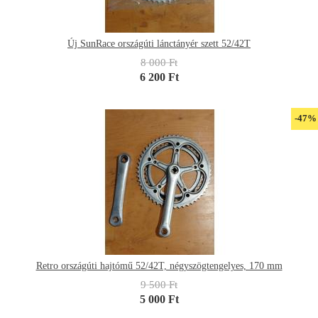
Új SunRace országúti lánctányér szett 52/42T
8 000 Ft
6 200 Ft
-47%
Retro országúti hajtómű 52/42T, négyszögtengelyes, 170 mm
9 500 Ft
5 000 Ft