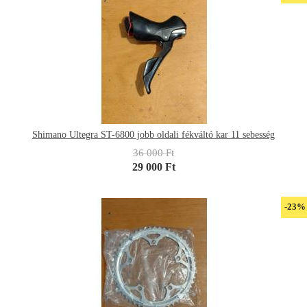
Shimano Ultegra ST-6800 jobb oldali fékváltó kar 11 sebesség
36 000 Ft
29 000 Ft
-23%