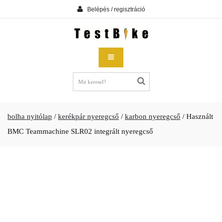
Belépés / regisztráció
bolha nyitólap
/
kerékpár nyeregcső
/
karbon nyeregcső
/
Használt
BMC Teammachine SLR02 integrált nyeregcső