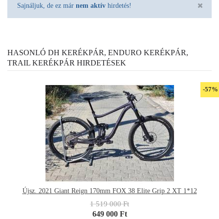
Sajnáljuk, de ez már
nem aktív
hirdetés!
HASONLÓ DH KERÉKPÁR, ENDURO KERÉKPÁR,
TRAIL KERÉKPÁR HIRDETÉSEK
-57%
Újsz. 2021 Giant Reign 170mm FOX 38 Elite Grip 2 XT 1*12
1 519 000 Ft
649 000 Ft