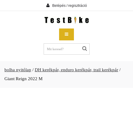
Belépés / regisztráció
bolha nyitólap
/
DH kerékpár, enduro kerékpár, trail kerékpár
/
Giant Reign 2022 M