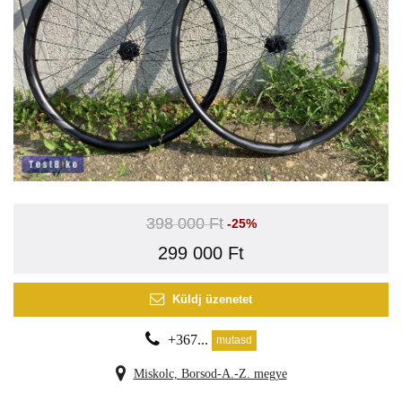
398 000 Ft
-25%
299 000 Ft
Küldj üzenetet
+367...
mutasd
Miskolc, Borsod-A.-Z. megye