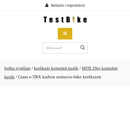
Belépés / regisztráció
bolha nyitólap
/
kerékpár komplett kerék
/
MTB 29er komplett
kerék
/
Giant e-TRX karbon enduro/e-bike kerékszett