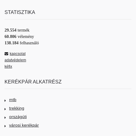
STATISZTIKA
29.554
termék
60.806
vélemény
138.184
felhasználó
kapcsolat
adatvédelem
kéfix
KERÉKPÁR ALKATRÉSZ
mtb
trekking
országúti
városi kerékpár