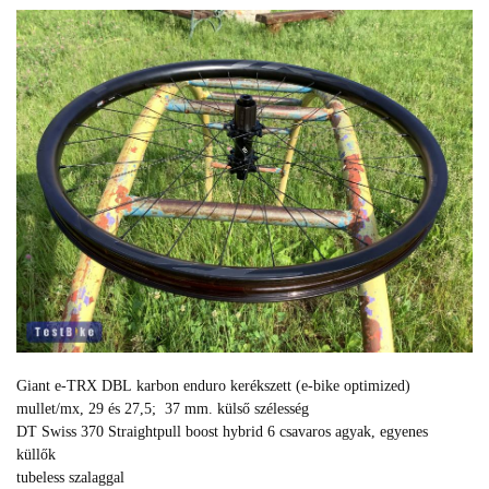
Giant e-TRX DBL karbon enduro kerékszett (e-bike optimized)
mullet/mx, 29 és 27,5; 37 mm. külső szélesség
DT Swiss 370 Straightpull boost hybrid 6 csavaros agyak, egyenes
küllők
tubeless szalaggal