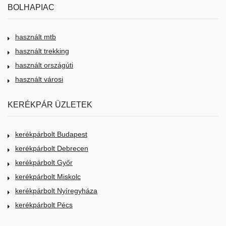
BOLHAPIAC
használt mtb
használt trekking
használt országúti
használt városi
KERÉKPÁR ÜZLETEK
kerékpárbolt Budapest
kerékpárbolt Debrecen
kerékpárbolt Győr
kerékpárbolt Miskolc
kerékpárbolt Nyíregyháza
kerékpárbolt Pécs