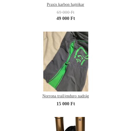
Praxis karbon hajtókar
69 000 Ft
49 000 Ft
Norrona trail/enduro nadrág
15 000 Ft