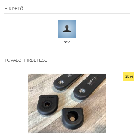
HIRDETŐ
szja
TOVÁBBI HIRDETÉSEI
-29%