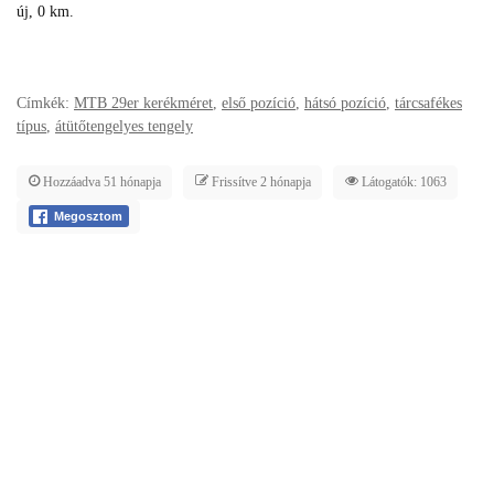
új, 0 km.
Címkék:
MTB 29er kerékméret
,
első pozíció
,
hátsó pozíció
,
tárcsafékes
típus
,
átütőtengelyes tengely
Hozzáadva 51 hónapja
Frissítve 2 hónapja
Látogatók: 1063
Megosztom