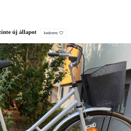
inte új állapot
kedvenc