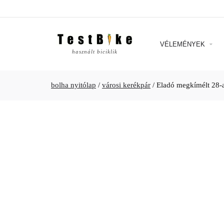
VÉLEMÉNYEK
használt biciklik
bolha nyitólap
/
városi kerékpár
/
Eladó megkímélt 28-as