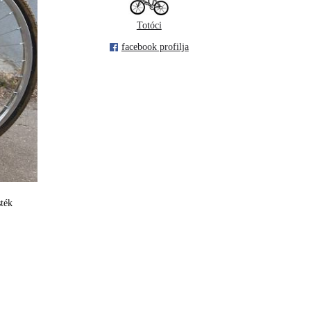
Totóci
facebook profilja
sték