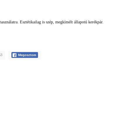
asználatra. Esztétikailag is szép, megkímélt állapotú kerékpár.
53
Megosztom