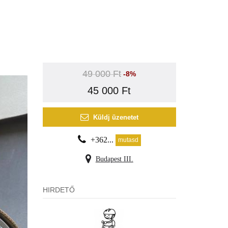
49 000 Ft
-8%
45 000 Ft
Küldj üzenetet
+362...
mutasd
Budapest III.
HIRDETŐ