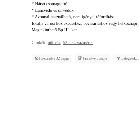
* Hátsó csomagtartó
* Láncvédő és sárvédők
* Azonnal használható, nem igényel ráfordítást
Ideális városi közlekedéshez, bevásárláshoz vagy hétköznapi h
Megtekinthető Bp III. ker.
Címkék:
női váz
,
52 - 54 vázméret
Hozzáadva 32 napja
Frissítve 5 napja
Látogatók: 