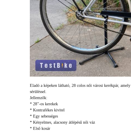
Eladó a képeken látható, 28 colos női városi kerékpár, amely
sérüléssel.
Jellemzők:
* 28”-os kerekek
* Kontrafékes kivitel
* Egy sebességes
* Kényelmes, alacsony átlépésű női váz
* Első kosár