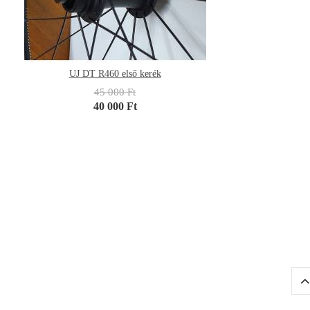
UJ DT R460 első kerék
45 000 Ft
40 000 Ft