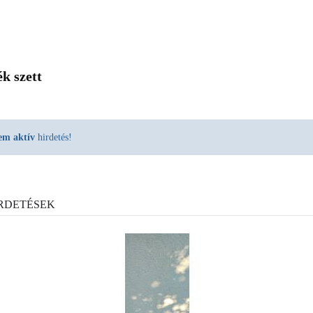
k szett
em aktív
hirdetés!
RDETÉSEK