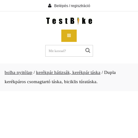
Belépés / regisztráció
bolha nyitólap
/
kerékpár hátizsák, kerékpár táska
/
Dupla
kerékpáros csomagtartó táska, biciklis túratáska.