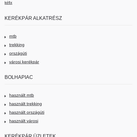
kéfix
KERÉKPÁR ALKATRÉSZ
mtb
trekking
országúti
városi kerékpár
BOLHAPIAC
használt mtb
használt trekking
használt országúti
használt városi
KERÉKPÁR ÜZLETEK