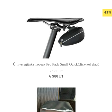
-13%
Új nyeregtáska Topeak Pro Pack Small QuickClick-kel eladó
7 980 Ft
6 980 Ft