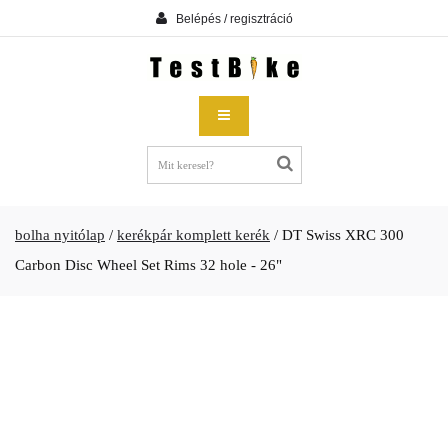
Belépés / regisztráció
bolha nyitólap
/
kerékpár komplett kerék
/
DT Swiss XRC 300
Carbon Disc Wheel Set Rims 32 hole - 26"