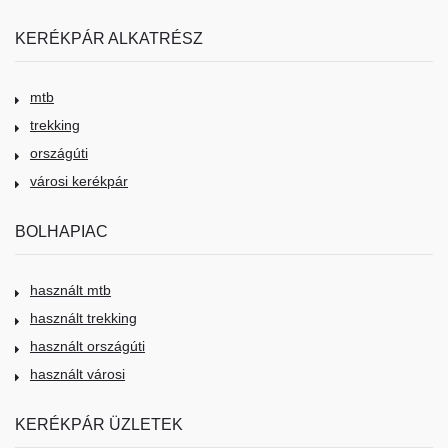
KERÉKPÁR ALKATRÉSZ
mtb
trekking
országúti
városi kerékpár
BOLHAPIAC
használt mtb
használt trekking
használt országúti
használt városi
KERÉKPÁR ÜZLETEK