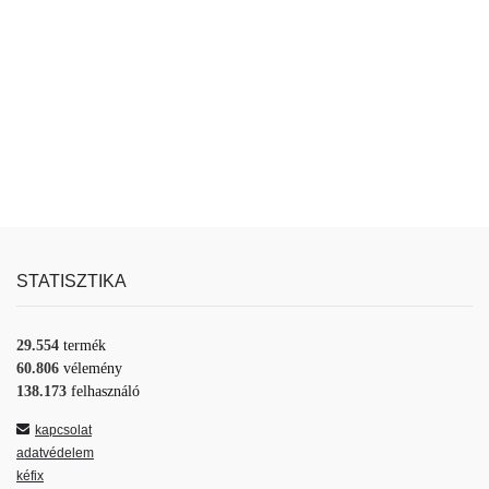
STATISZTIKA
29.554
termék
60.806
vélemény
138.173
felhasználó
kapcsolat
adatvédelem
kéfix