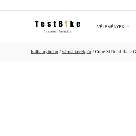
VÉLEMÉNYEK
használt biciklik
bolha nyitólap
/
városi kerékpár
/
Cube Sl Road Race Gr