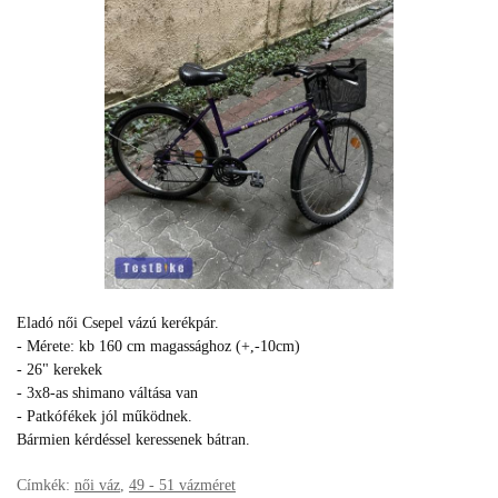
Eladó női Csepel vázú kerékpár.
- Mérete: kb 160 cm magassághoz (+,-10cm)
- 26" kerekek
- 3x8-as shimano váltása van
- Patkófékek jól működnek.
Bármien kérdéssel keressenek bátran.
Címkék:
női váz
,
49 - 51 vázméret