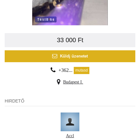
33 000 Ft
Küldj üzenetet
+362...
mutasd
Budapest I.
HIRDETŐ
Accl