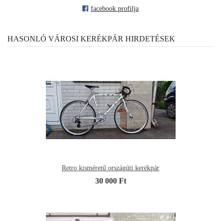
facebook profilja
HASONLÓ VÁROSI KERÉKPÁR HIRDETÉSEK
Retro kisméretű országúti kerékpár
30 000 Ft