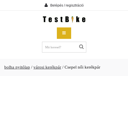
Belépés / regisztráció
bolha nyitólap
/
városi kerékpár
/
Csepel női kerékpár