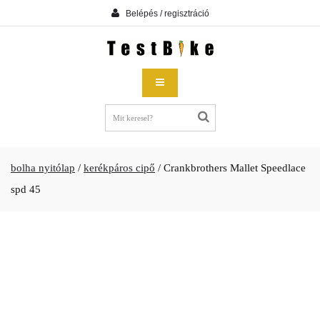
Belépés / regisztráció
bolha nyitólap
/
kerékpáros cipő
/
Crankbrothers Mallet Speedlace
spd 45