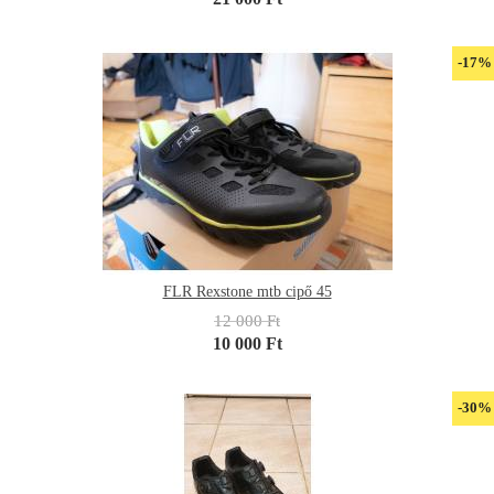
-17%
FLR Rexstone mtb cipő 45
12 000 Ft
10 000 Ft
-30%