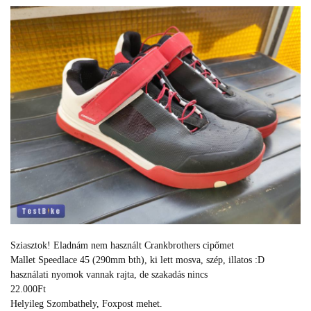
Sziasztok! Eladnám nem használt Crankbrothers cipőmet
Mallet Speedlace 45 (290mm bth), ki lett mosva, szép, illatos :D
használati nyomok vannak rajta, de szakadás nincs
22.000Ft
Helyileg Szombathely, Foxpost mehet.