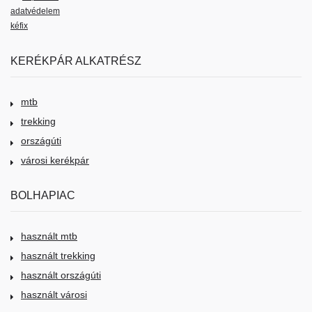
adatvédelem
kéfix
KERÉKPÁR ALKATRÉSZ
mtb
trekking
országúti
városi kerékpár
BOLHAPIAC
használt mtb
használt trekking
használt országúti
használt városi