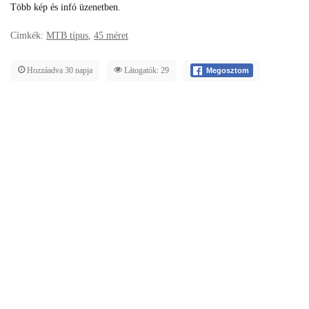
Több kép és infó üzenetben.
Címkék:
MTB típus
,
45 méret
Hozzáadva 30 napja
Látogatók: 29
Megosztom