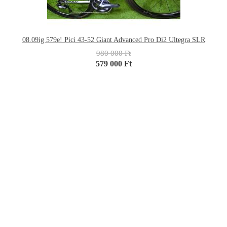
08.09ig 579e! Pici 43-52 Giant Advanced Pro Di2 Ultegra SLR
980 000 Ft
579 000 Ft