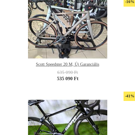
-16%
Scott Speedster 20 M, Új Garanciális
635 090 Ft
535 090 Ft
-41%