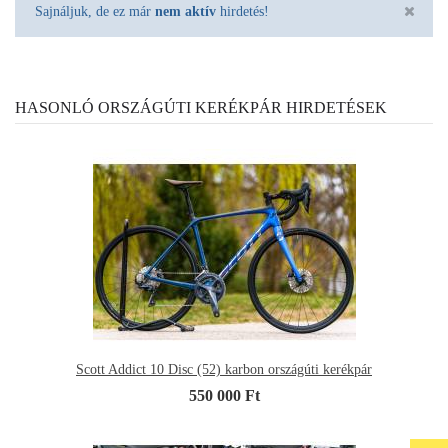
Sajnáljuk, de ez már
nem aktív
hirdetés!
HASONLÓ ORSZÁGÚTI KERÉKPÁR HIRDETÉSEK
Scott Addict 10 Disc (52) karbon országúti kerékpár
550 000 Ft