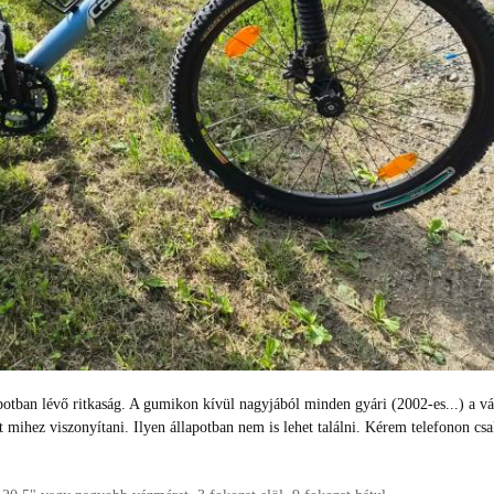
lapotban lévő ritkaság. A gumikon kívül nagyjából minden gyári (2002-es...) a v
 mihez viszonyítani. Ilyen állapotban nem is lehet találni. Kérem telefonon c