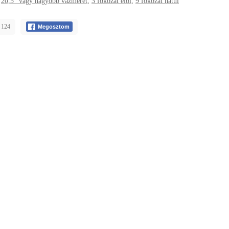
,
20,5" vagy nagyobb vázméret
,
3 fokozat elöl
,
9 fokozat hátul
 124
Megosztom