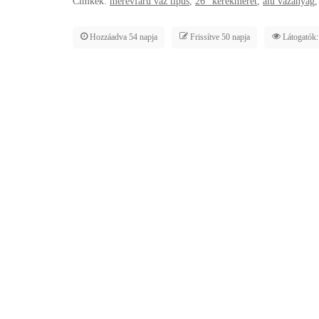
Címkék:
merevfarú váz típus
,
26" kerékméret
,
alu vázanyag
Hozzáadva 54 napja
Frissítve 50 napja
Látogatók: