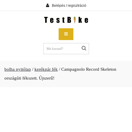
Belépés / regisztráció
bolha nyitólap
/
kerékpár fék
/
Campagnolo Record Skeleton
országúti fékszett. Újszerű!