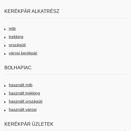
KERÉKPÁR ALKATRÉSZ
mtb
trekking
országúti
városi kerékpár
BOLHAPIAC
használt mtb
használt trekking
használt országúti
használt városi
KERÉKPÁR ÜZLETEK