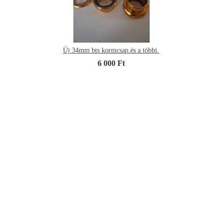
Új 34mm bts kormcsap.és a többi.
6 000 Ft