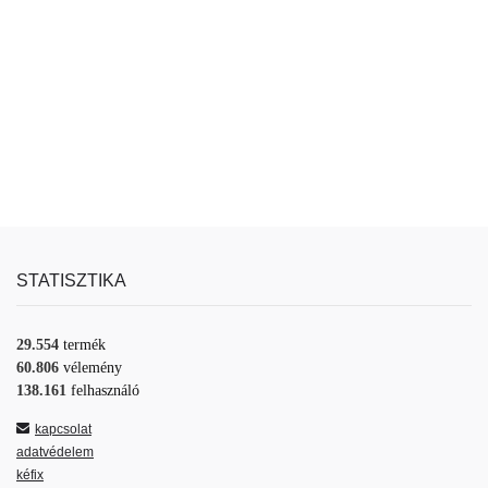
STATISZTIKA
29.554
termék
60.806
vélemény
138.161
felhasználó
kapcsolat
adatvédelem
kéfix