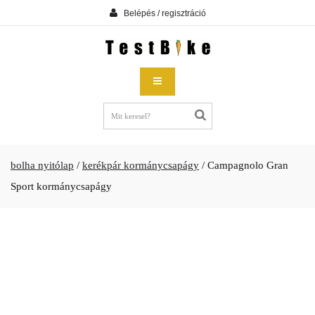
Belépés / regisztráció
bolha nyitólap
/
kerékpár kormánycsapágy
/
Campagnolo Gran
Sport kormánycsapágy