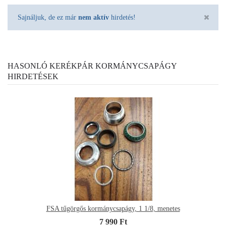
Sajnáljuk, de ez már
nem aktív
hirdetés!
HASONLÓ KERÉKPÁR KORMÁNYCSAPÁGY
HIRDETÉSEK
FSA tűgörgős kormánycsapágy, 1 1/8, menetes
7 990 Ft