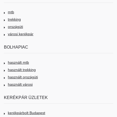
mtb
trekking
országúti
városi kerékpár
BOLHAPIAC
használt mtb
használt trekking
használt országúti
használt városi
KERÉKPÁR ÜZLETEK
kerékpárbolt Budapest