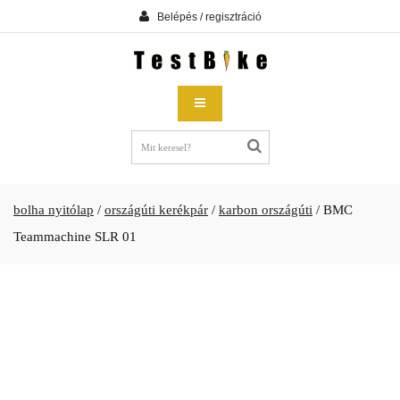
Belépés / regisztráció
bolha nyitólap
/
országúti kerékpár
/
karbon országúti
/
BMC
Teammachine SLR 01