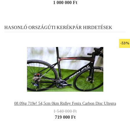
1 000 000 Ft
HASONLÓ ORSZÁGÚTI KERÉKPÁR HIRDETÉSEK
-53%
08.09ig 719e! 54,5cm 0km Ridley Fenix Carbon Disc Ultegra
1 540 000 Ft
719 000 Ft