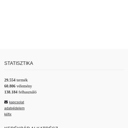
STATISZTIKA
29.554
termék
60.806
vélemény
138.184
felhasználó
kapcsolat
adatvédelem
kéfix