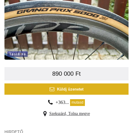
890 000 Ft
Küldj üzenetet
+363...
mutasd
Szekszárd, Tolna megye
HIRDETŐ