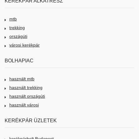
KERÉKPÁR ALKATRÉSZ
mtb
trekking
országúti
városi kerékpár
BOLHAPIAC
használt mtb
használt trekking
használt országúti
használt városi
KERÉKPÁR ÜZLETEK
kerékpárbolt Budapest