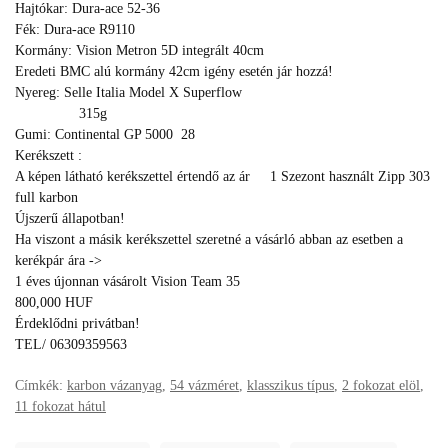
Hajtókar: Dura-ace 52-36
Fék: Dura-ace R9110
Kormány: Vision Metron 5D integrált 40cm
Eredeti BMC alú kormány 42cm igény esetén jár hozzá!
Nyereg: Selle Italia Model X Superflow
315g
Gumi: Continental GP 5000 28
Kerékszett :
A képen látható kerékszettel értendő az ár 1 Szezont használt Zipp 303
full karbon
Újszerű állapotban!
Ha viszont a másik kerékszettel szeretné a vásárló abban az esetben a
kerékpár ára ->
1 éves újonnan vásárolt Vision Team 35
800,000 HUF
Érdeklődni privátban!
TEL/ 06309359563
Címkék:
karbon vázanyag
,
54 vázméret
,
klasszikus típus
,
2 fokozat elöl
,
11 fokozat hátul