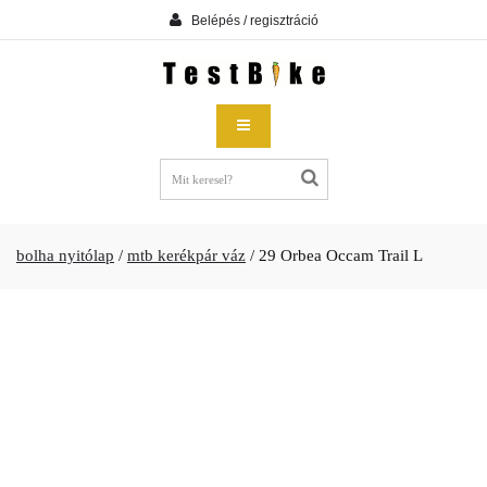
Belépés / regisztráció
bolha nyitólap
/
mtb kerékpár váz
/
29 Orbea Occam Trail L