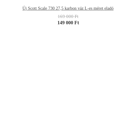
Új Scott Scale 730 27,5 karbon váz L-es méret eladó
169 000 Ft
149 000 Ft