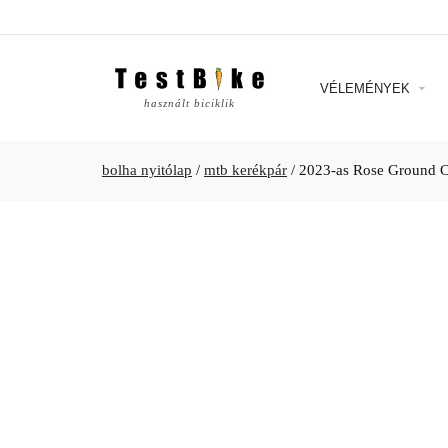
VÉLEMÉNYEK
használt biciklik
bolha nyitólap
/
mtb kerékpár
/
2023-as Rose Ground C