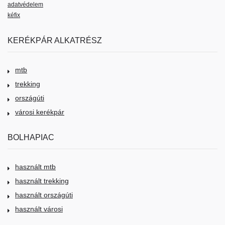
adatvédelem
kéfix
KERÉKPÁR ALKATRÉSZ
mtb
trekking
országúti
városi kerékpár
BOLHAPIAC
használt mtb
használt trekking
használt országúti
használt városi