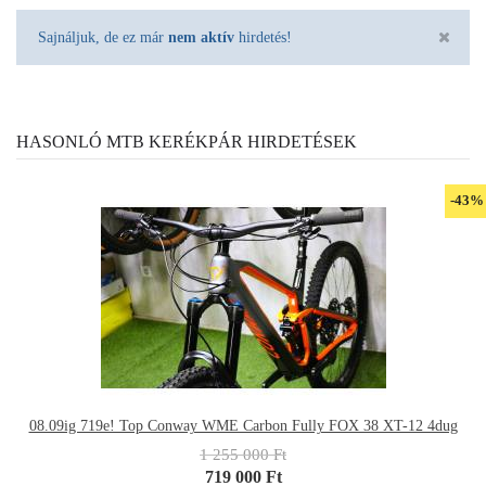
Sajnáljuk, de ez már
nem aktív
hirdetés!
HASONLÓ MTB KERÉKPÁR HIRDETÉSEK
-43%
08.09ig 719e! Top Conway WME Carbon Fully FOX 38 XT-12 4dug
1 255 000 Ft
719 000 Ft