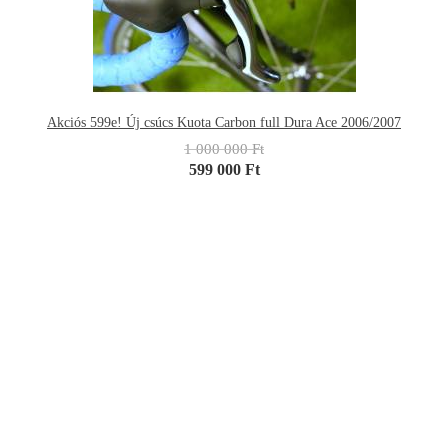
Akciós 599e! Új csúcs Kuota Carbon full Dura Ace 2006/2007
1 000 000 Ft
599 000 Ft