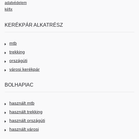
adatvédelem
kéfix
KERÉKPÁR ALKATRÉSZ
mtb
trekking
országúti
városi kerékpár
BOLHAPIAC
használt mtb
használt trekking
használt országúti
használt városi