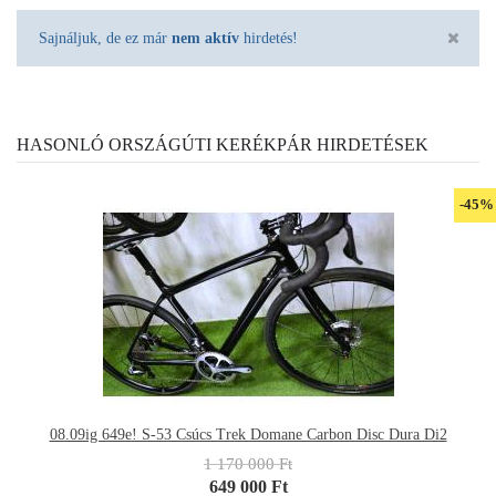
Sajnáljuk, de ez már
nem aktív
hirdetés!
HASONLÓ ORSZÁGÚTI KERÉKPÁR HIRDETÉSEK
-45%
08.09ig 649e! S-53 Csúcs Trek Domane Carbon Disc Dura Di2
1 170 000 Ft
649 000 Ft