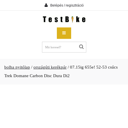
Belépés / regisztráció
bolha nyitólap
/
országúti kerékpár
/
07.15ig 655e! 52-53 csúcs
Trek Domane Carbon Disc Dura Di2